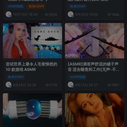
ASMR助眠
欧美ASMR
欧美ASMR
10月13日 18:39
9月30日 19:53
2536
1996
尝试世界上最令人毛骨悚然的
[ASMR]滴答声舒适的镊子声
10 款游戏 ASMR
音 适合睡觉和工作[无声-不说
话]
欧美ASMR
ASMR助眠
8月24日 20:28
8月13日 20:27
1178
1667