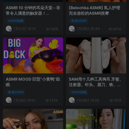
ASMR 10 分钟的耳朵天堂 – 非
[Belochka ASMR] 私人护理
常令人满意的触发器！
完全放松的ASMR按摩
（ASMR 不说话）
ASMR助眠
欧美ASMR
7月31日 19:14
7月28日 20:49
1928
2414
ASMR MOOD 巨型“小黄鸭”助
SAM用十几种工具掏耳 牙签、
眠
注射器、针头、眉刀、铁、木
头、蓬松的耳签、棉签*双耳
欧美ASMR
ASMR助眠
清洁
7月26日 19:41
7月26日 19:29
1234
1619