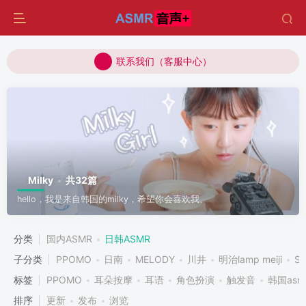
联系我们（客服中心）
联系我们（客服中心）
联系我们（客服中心）
Milky
共32篇
hello，我是来自韩国的milky，希望你会喜欢我。
分类
国内ASMR
日韩ASMR
子分类
PPOMO
日南
MELODY
川井
明治lamp meiji
S
标签
PPOMO
耳朵按摩
耳语
角色扮演
触发音
韩国asm
排序
更新
发布
浏览