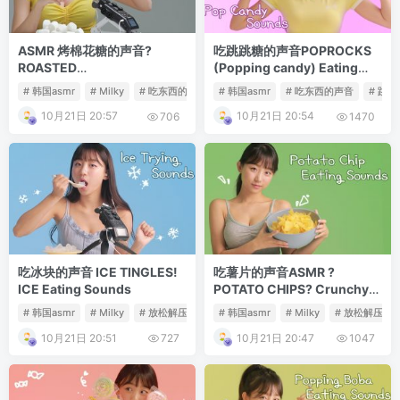
ASMR 烤棉花糖的声音?
吃跳跳糖的声音POPROCKS
ROASTED
(Popping candy) Eating
MARSHMALLOWS SOUNDS
Sounds
# 韩国asmr
# Milky
# 吃东西的声音
# 韩国asmr
# 吃东西的声音
# 跳跳
10月21日 20:57
10月21日 20:54
706
1470
吃冰块的声音 ICE TINGLES!
吃薯片的声音ASMR ?
ICE Eating Sounds
POTATO CHIPS? Crunchy
Eating Sounds
# 韩国asmr
# Milky
# 放松解压
# 韩国asmr
# Milky
# 放松解压
10月21日 20:51
10月21日 20:47
727
1047