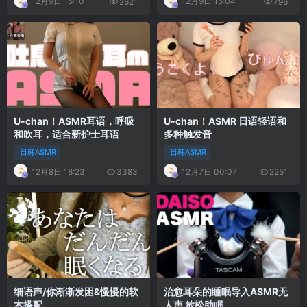
12月9日 15:10
12月9日 15:04
2621
796
U-chan！ASMR耳语，呼吸
U-chan！ASMR 日语轻语和
和吹耳，适合新护士耳语
多种触发音
日韩ASMR
日韩ASMR
12月8日 18:23
12月7日 00:07
3383
2251
细语声/你渐渐发困&慢慢的软
治愈耳朵的睡眠导入ASMR无
木搭配
人声 放松助眠