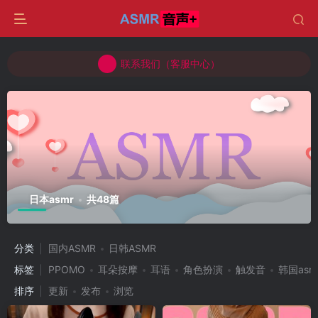
联系我们（客服中心）
联系我们（客服中心）
联系我们（客服中心）
日本asmr
共48篇
分类
国内ASMR
日韩ASMR
标签
PPOMO
耳朵按摩
耳语
角色扮演
触发音
韩国asm
排序
更新
发布
浏览