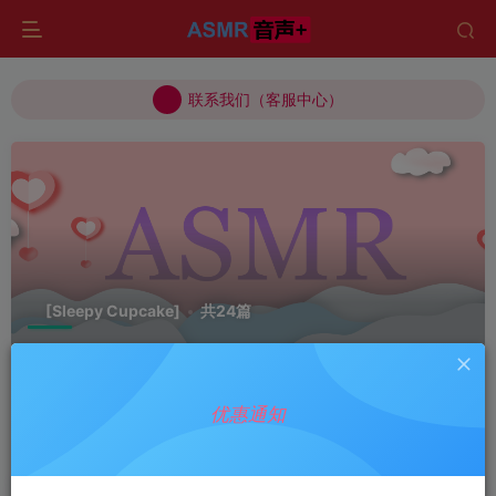
联系我们（客服中心）
联系我们（客服中心）
联系我们（客服中心）
[Sleepy Cupcake]
共24篇
分类
国内ASMR
日韩ASMR
优惠通知
标签
PPOMO
耳朵按摩
耳语
角色扮演
触发音
韩国asm
排序
更新
发布
浏览