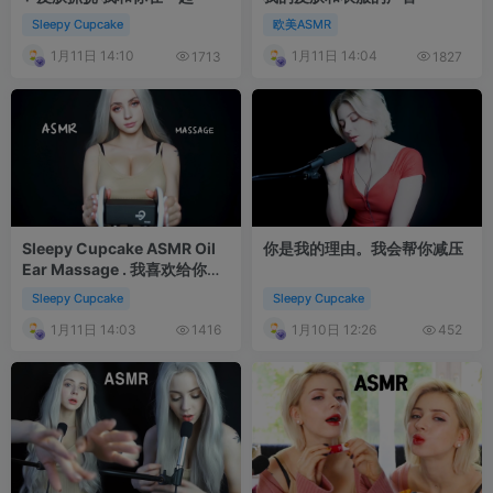
Sleepy Cupcake
欧美ASMR
1月11日 14:10
1月11日 14:04
1713
1827
Sleepy Cupcake ASMR Oil
你是我的理由。我会帮你减压
Ear Massage . 我喜欢给你做
按摩
Sleepy Cupcake
Sleepy Cupcake
1月11日 14:03
1月10日 12:26
1416
452