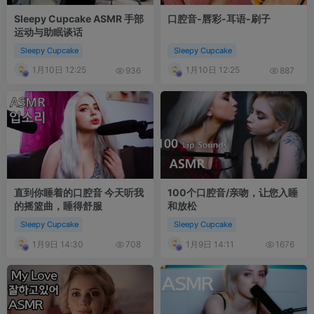
Sleepy Cupcake ASMR 手部
口腔音-唇彩-耳语-刷子
运动与助眠谈话
Sleepy Cupcake
Sleepy Cupcake
1月10日 12:25
1月10日 12:25
936
887
直到你睡着的口腔音 今天听我
100个口腔音/亲吻，让您入睡
的摇篮曲，睡得舒服
和放松
Sleepy Cupcake
Sleepy Cupcake
1月9日 14:30
1月9日 14:11
708
1676