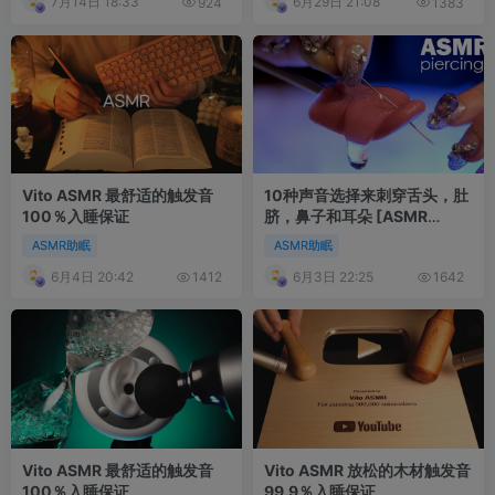
7月14日 18:33
6月29日 21:08
924
1383
Vito ASMR 最舒适的触发音
10种声音选择来刺穿舌头，肚
100％入睡保证
脐，鼻子和耳朵 [ASMR
ALICE ]
ASMR助眠
ASMR助眠
6月4日 20:42
6月3日 22:25
1412
1642
Vito ASMR 最舒适的触发音
Vito ASMR 放松的木材触发音
100％入睡保证
99.9％入睡保证