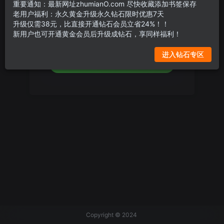
重要通知：最新网址zhumianO.com 尽快收藏添加书签保存
设置新密码
老用户福利：永久黄金升级永久钻石限时优惠7天
升级仅需38元，比直接开通钻石会员立省24%！！
新用户也可开通黄金会员后升级成钻石，享同样福利！
重复密码
进入钻石专区
确认提交
Copyright © 2024