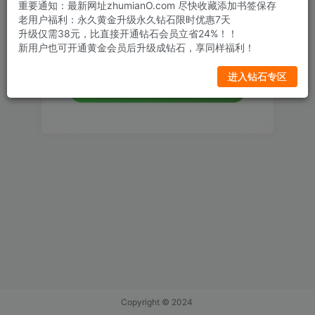
重要通知：最新网址zhumianO.com 尽快收藏添加书签保存
设置新密码
老用户福利：永久黄金升级永久钻石限时优惠7天
升级仅需38元，比直接开通钻石会员立省24%！！
新用户也可开通黄金会员后升级成钻石，享同样福利！
重复密码
进入钻石专区
确认提交
Copyright © 2024